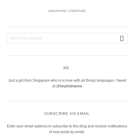
SINGAPORE LITERATURE
Search
this
website
ME.
Just a girl from Singapore who is in love with all things languages. I tweet
at @
heyimshanna
SUBSCRIBE VIA EMAIL
Enter your email address to subscribe to this blog and receive notifications
of new posts by email.