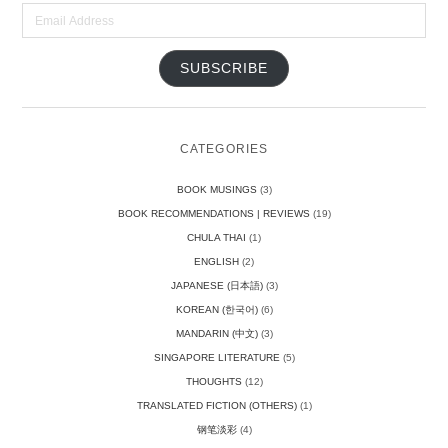
Email
Address
SUBSCRIBE
CATEGORIES
BOOK MUSINGS
(3)
BOOK RECOMMENDATIONS | REVIEWS
(19)
CHULA THAI
(1)
ENGLISH
(2)
JAPANESE (日本語)
(3)
KOREAN (한국어)
(6)
MANDARIN (中文)
(3)
SINGAPORE LITERATURE
(5)
THOUGHTS
(12)
TRANSLATED FICTION (OTHERS)
(1)
钢笔淡彩
(4)