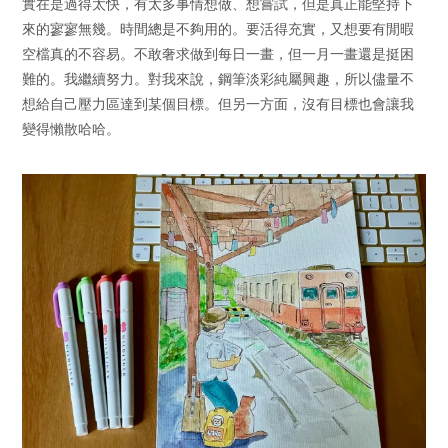
實在是過得太快，有太多事情想做、想嘗試，但是真正能堅持下
來的寥寥無幾。時間總是不夠用的。要活得充實，又想要有閒暇
空檔真的不容易。不敢奢求做到每日一畫，但一月一畫還是挺困
難的。我繼續努力。對我來說，鋼筆淡彩純屬興趣，所以儘量不
想給自己壓力區達到某個目標。但另一方面，沒有目標也會讓我
變得懶散哈哈。