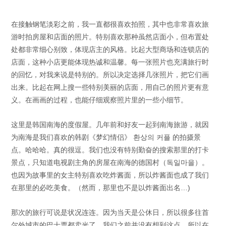
在接触钢笔淡彩之前，我一直都很喜欢拍照，其中也非常喜欢旅
游时拍房屋和店面的照片。特别喜欢那种虽然店面小，但布置处
处都非常细心别致，体现店主的风格。比起大型商场和连锁店的
店面，这种小店更能体现热诚和温馨。每一张照片也充满旅行时
的回忆，对我来说是特别的。所以决定选择几张照片，把它们画
出来。比起在网上搜一些特别美丽的店面，用自己的照片更有意
义。在画画的过程，也能仔细观察照片里的一些小细节。
这里是韩国南海的度假屋。几年前和好友一起到南海旅游，就因
为南海是我们喜欢的韩剧《梦幻情侣》 환상의 커플 的拍摄景
点。哈哈哈。真的很逗。我们也没有特别勤奋的搜索那里的打卡
景点，只知道电视剧主角的房屋在南海的德国村（독일마을）。
也因为故事里的女主特别喜欢吃炸酱面，所以炸酱面也成了我们
在那里的必吃美食。（然而，那里也不是以炸酱面出名…)
那次的旅行可说是状况连连。因为当天是公休日，所以很多往首
尔外城市的巴士票都卖光了。我们之前并没有想到这点，所以在