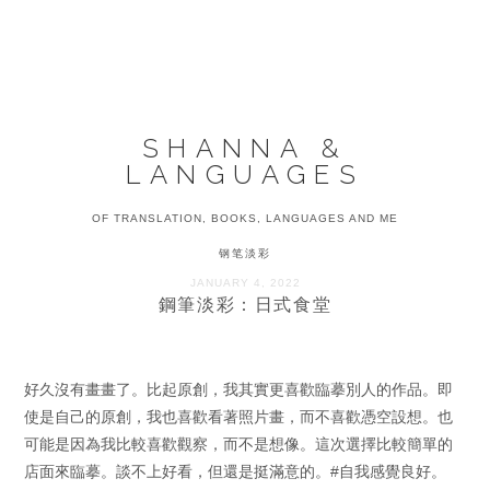
Skip
Skip
Skip
to
to
to
MENU
primary
main
primary
navigation
content
sidebar
SHANNA &
LANGUAGES
OF TRANSLATION, BOOKS, LANGUAGES AND ME
钢笔淡彩
JANUARY 4, 2022
鋼筆淡彩：日式食堂
好久沒有畫畫了。比起原創，我其實更喜歡臨摹別人的作品。即
使是自己的原創，我也喜歡看著照片畫，而不喜歡憑空設想。也
可能是因為我比較喜歡觀察，而不是想像。這次選擇比較簡單的
店面來臨摹。談不上好看，但還是挺滿意的。#自我感覺良好。