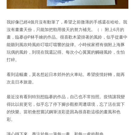
我好像已經4個月沒有動筆了，希望之前微薄的手感還在哈哈。我
沒有畫畫天份，只能加把勁用後天的努力補充。（： 附上6月的
畫，臨摹@P林手繪的作品。很喜歡木梁掛著的風鈴，似乎從畫中
能聽到風吹時風鈴叮噹叮噹響的旋律。小時候家裡有個附上海豚
玩偶的風鈴，到現在我還記得。每次小心翼翼的觸碰風鈴，生怕
打碎。
看到這幅畫，莫名想起日本郊外的火車站。希望疫情好轉，能再
次去日本旅遊。
最近沒有看到特別想臨摹的作品，自己也不常拍照。疫情讓我變
得比以前更宅，似乎忘了停下腳步觀察周遭環境，忘了活在當下
的快樂。當初會想嘗試鋼筆淡彩是因為很喜歡這樣的畫風和色
彩。
讓心靜下來，專注於每一筆每一畫，和每一處的顏色。