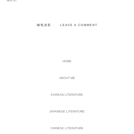
钢笔淡彩
LEAVE A COMMENT
PRIMARY
HOME
SIDEBAR
ABOUT ME
KOREAN LITERATURE
JAPANESE LITERATURE
CHINESE LITERATURE