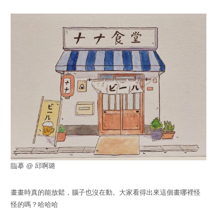
臨摹 @ 邱啊璐
畫畫時真的能放鬆，腦子也沒在動。大家看得出來這個畫哪裡怪
怪的嗎？哈哈哈